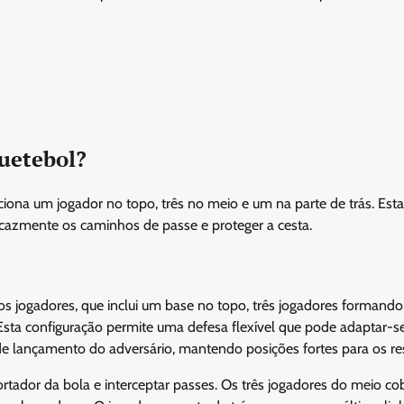
quetebol?
iona um jogador no topo, três no meio e um na parte de trás. Esta
ficazmente os caminhos de passe e proteger a cesta.
dos jogadores, que inclui um base no topo, três jogadores formand
Esta configuração permite uma defesa flexível que pode adaptar-se
s de lançamento do adversário, mantendo posições fortes para os re
rtador da bola e interceptar passes. Os três jogadores do meio c