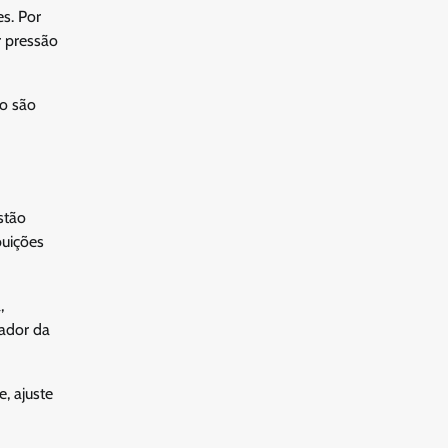
s. Por
r pressão
do são
stão
buições
,
tador da
, ajuste