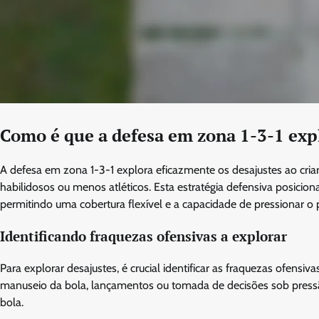
Como é que a defesa em zona 1-3-1 exp
A defesa em zona 1-3-1 explora eficazmente os desajustes ao cri
habilidosos ou menos atléticos. Esta estratégia defensiva posicio
permitindo uma cobertura flexível e a capacidade de pressionar o
Identificando fraquezas ofensivas a explorar
Para explorar desajustes, é crucial identificar as fraquezas ofens
manuseio da bola, lançamentos ou tomada de decisões sob pressão
bola.