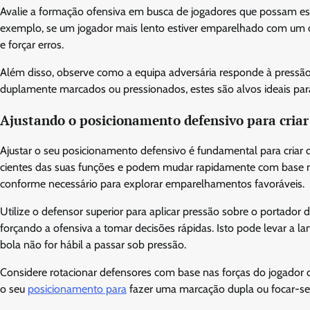
Avalie a formação ofensiva em busca de jogadores que possam est
exemplo, se um jogador mais lento estiver emparelhado com um d
e forçar erros.
Além disso, observe como a equipa adversária responde à pressã
duplamente marcados ou pressionados, estes são alvos ideais para 
Ajustando o posicionamento defensivo para criar
Ajustar o seu posicionamento defensivo é fundamental para criar 
cientes das suas funções e podem mudar rapidamente com base na 
conforme necessário para explorar emparelhamentos favoráveis.
Utilize o defensor superior para aplicar pressão sobre o portado
forçando a ofensiva a tomar decisões rápidas. Isto pode levar a 
bola não for hábil a passar sob pressão.
Considere rotacionar defensores com base nas forças do jogador of
o seu
posicionamento para
fazer uma marcação dupla ou focar-se n