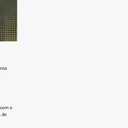
enos
,
s com o
s de