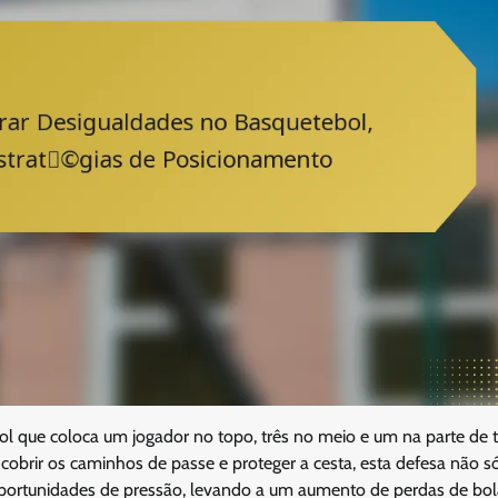
l que coloca um jogador no topo, três no meio e um na parte de t
 cobrir os caminhos de passe e proteger a cesta, esta defesa não só
portunidades de pressão, levando a um aumento de perdas de bol