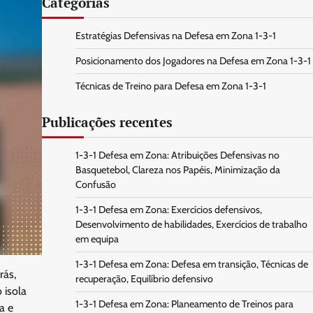
Categorias
Estratégias Defensivas na Defesa em Zona 1-3-1
Posicionamento dos Jogadores na Defesa em Zona 1-3-1
Técnicas de Treino para Defesa em Zona 1-3-1
Publicações recentes
1-3-1 Defesa em Zona: Atribuições Defensivas no
Basquetebol, Clareza nos Papéis, Minimização da
Confusão
1-3-1 Defesa em Zona: Exercícios defensivos,
Desenvolvimento de habilidades, Exercícios de trabalho
em equipa
1-3-1 Defesa em Zona: Defesa em transição, Técnicas de
rás,
recuperação, Equilíbrio defensivo
 isola
1-3-1 Defesa em Zona: Planeamento de Treinos para
a e