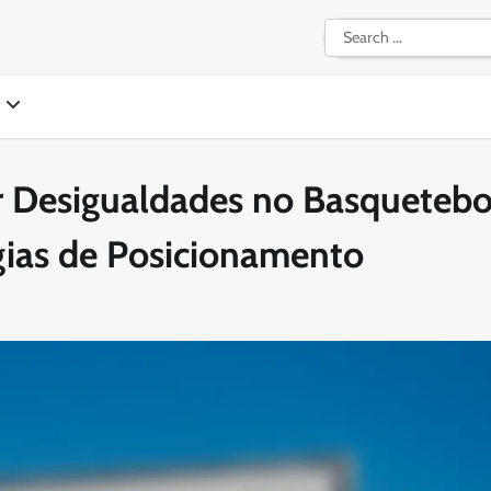
Search
for:
r Desigualdades no Basquetebo
gias de Posicionamento