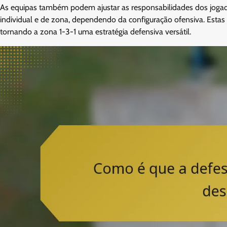
As equipas também podem ajustar as responsabilidades dos jogado
individual e de zona, dependendo da configuração ofensiva. Estas 
tornando a zona 1-3-1 uma estratégia defensiva versátil.