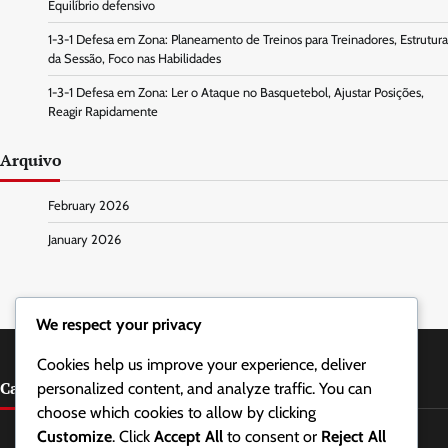
Equilíbrio defensivo
1-3-1 Defesa em Zona: Planeamento de Treinos para Treinadores, Estrutura
da Sessão, Foco nas Habilidades
1-3-1 Defesa em Zona: Ler o Ataque no Basquetebol, Ajustar Posições,
Reagir Rapidamente
Arquivo
February 2026
January 2026
We respect your privacy
Cookies help us improve your experience, deliver
Categorias
personalized content, and analyze traffic. You can
choose which cookies to allow by clicking
Estratégias Defensivas na Defesa em Zona 1-3-1
Customize
. Click
Accept All
to consent or
Reject All