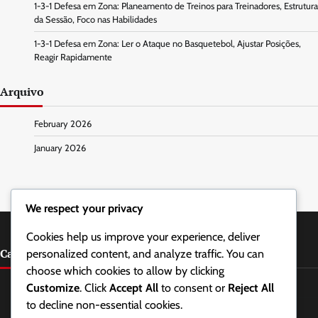
1-3-1 Defesa em Zona: Planeamento de Treinos para Treinadores, Estrutura
da Sessão, Foco nas Habilidades
1-3-1 Defesa em Zona: Ler o Ataque no Basquetebol, Ajustar Posições,
Reagir Rapidamente
Arquivo
February 2026
January 2026
We respect your privacy
Cookies help us improve your experience, deliver
Categorias
personalized content, and analyze traffic. You can
choose which cookies to allow by clicking
Estratégias Defensivas na Defesa em Zona 1-3-1
Customize
. Click
Accept All
to consent or
Reject All
to decline non-essential cookies.
Posicionamento dos Jogadores na Defesa em Zona 1-3-1