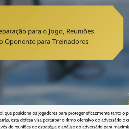
l que posiciona os jogadores para proteger eficazmente tanto o p
trás, esta defesa visa perturbar o ritmo ofensivo do adversário e cr
és de reuniões de estratégia e análise do adversário para maximi