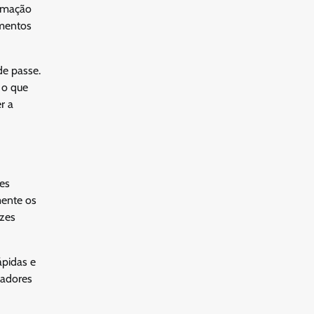
ormação
amentos
de passe.
 o que
r a
es
mente os
ezes
ápidas e
nadores