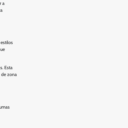
r a
ra
estilos
que
s. Esta
s de zona
gumas