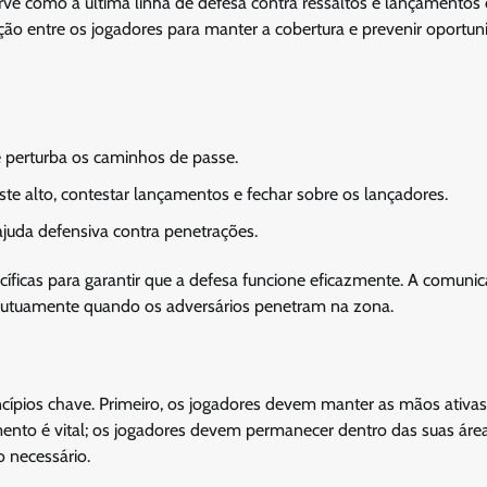
rve como a última linha de defesa contra ressaltos e lançamentos 
ação entre os jogadores para manter a cobertura e prevenir oportu
e perturba os caminhos de passe.
te alto, contestar lançamentos e fechar sobre os lançadores.
ajuda defensiva contra penetrações.
íficas para garantir que a defesa funcione eficazmente. A comuni
e mutuamente quando os adversários penetram na zona.
ncípios chave. Primeiro, os jogadores devem manter as mãos ativas
amento é vital; os jogadores devem permanecer dentro das suas áre
 necessário.