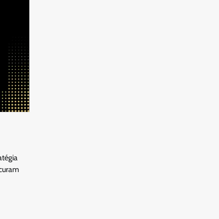
atégia
ocuram