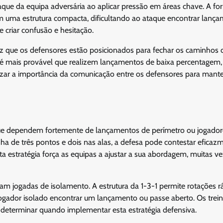
aque da equipa adversária ao aplicar pressão em áreas chave. A f
 uma estrutura compacta, dificultando ao ataque encontrar lanç
e criar confusão e hesitação.
z que os defensores estão posicionados para fechar os caminhos 
 é mais provável que realizem lançamentos de baixa percentagem,
izar a importância da comunicação entre os defensores para mante
 que dependem fortemente de lançamentos de perímetro ou jogador
a de três pontos e dois nas alas, a defesa pode contestar eficaz
a estratégia força as equipas a ajustar a sua abordagem, muitas v
zam jogadas de isolamento. A estrutura da 1-3-1 permite rotações r
ogador isolado encontrar um lançamento ou passe aberto. Os trei
 determinar quando implementar esta estratégia defensiva.