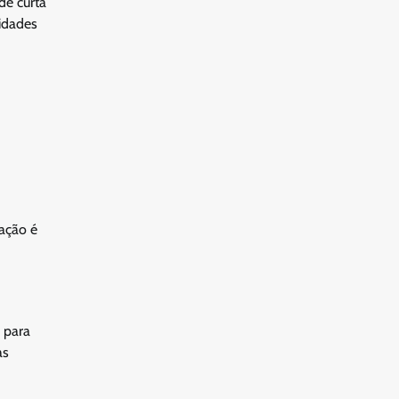
de curta
nidades
cação é
 para
as