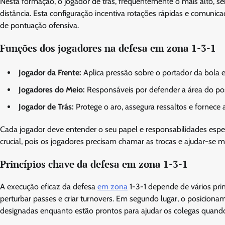
Nesta formação, o jogador de trás, frequentemente o mais alto, se
distância. Esta configuração incentiva rotações rápidas e comunic
de pontuação ofensiva.
Funções dos jogadores na defesa em zona 1-3-1
Jogador da Frente:
Aplica pressão sobre o portador da bola 
Jogadores do Meio:
Responsáveis por defender a área do pos
Jogador de Trás:
Protege o aro, assegura ressaltos e fornece 
Cada jogador deve entender o seu papel e responsabilidades espec
crucial, pois os jogadores precisam chamar as trocas e ajudar-s
Princípios chave da defesa em zona 1-3-1
A execução eficaz da defesa
em zona
1-3-1 depende de vários pri
perturbar passes e criar turnovers. Em segundo lugar, o posicion
designadas enquanto estão prontos para ajudar os colegas quando