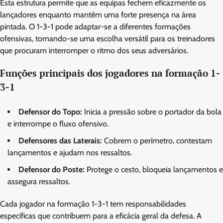
Esta estrutura permite que as equipas fechem eficazmente os
lançadores enquanto mantêm uma forte presença na área
pintada. O 1-3-1 pode adaptar-se a diferentes formações
ofensivas, tornando-se uma escolha versátil para os treinadores
que procuram interromper o ritmo dos seus adversários.
Funções principais dos jogadores na formação 1-
3-1
Defensor do Topo:
Inicia a pressão sobre o portador da bola
e interrompe o fluxo ofensivo.
Defensores das Laterais:
Cobrem o perímetro, contestam
lançamentos e ajudam nos ressaltos.
Defensor do Poste:
Protege o cesto, bloqueia lançamentos e
assegura ressaltos.
Cada jogador na formação 1-3-1 tem responsabilidades
específicas que contribuem para a eficácia geral da defesa. A