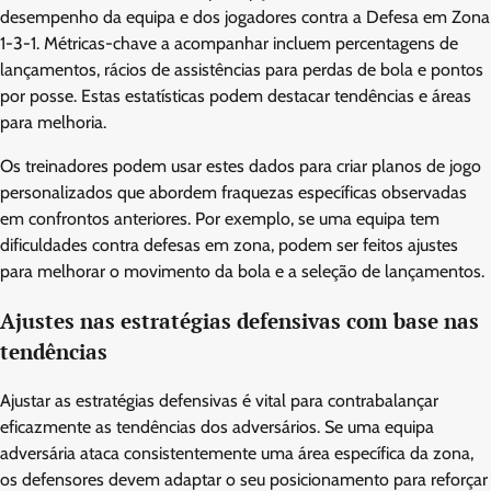
desempenho da equipa e dos jogadores contra a Defesa em Zona
1-3-1. Métricas-chave a acompanhar incluem percentagens de
lançamentos, rácios de assistências para perdas de bola e pontos
por posse. Estas estatísticas podem destacar tendências e áreas
para melhoria.
Os treinadores podem usar estes dados para criar planos de jogo
personalizados que abordem fraquezas específicas observadas
em confrontos anteriores. Por exemplo, se uma equipa tem
dificuldades contra defesas em zona, podem ser feitos ajustes
para melhorar o movimento da bola e a seleção de lançamentos.
Ajustes nas estratégias defensivas com base nas
tendências
Ajustar as estratégias defensivas é vital para contrabalançar
eficazmente as tendências dos adversários. Se uma equipa
adversária ataca consistentemente uma área específica da zona,
os defensores devem adaptar o seu posicionamento para reforçar