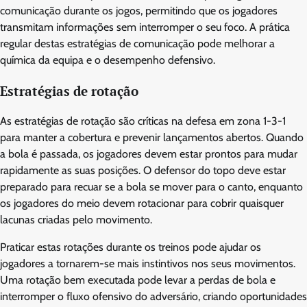
comunicação durante os jogos, permitindo que os jogadores
transmitam informações sem interromper o seu foco. A prática
regular destas estratégias de comunicação pode melhorar a
química da equipa e o desempenho defensivo.
Estratégias de rotação
As estratégias de rotação são críticas na defesa em zona 1-3-1
para manter a cobertura e prevenir lançamentos abertos. Quando
a bola é passada, os jogadores devem estar prontos para mudar
rapidamente as suas posições. O defensor do topo deve estar
preparado para recuar se a bola se mover para o canto, enquanto
os jogadores do meio devem rotacionar para cobrir quaisquer
lacunas criadas pelo movimento.
Praticar estas rotações durante os treinos pode ajudar os
jogadores a tornarem-se mais instintivos nos seus movimentos.
Uma rotação bem executada pode levar a perdas de bola e
interromper o fluxo ofensivo do adversário, criando oportunidades