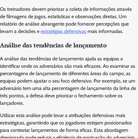
Os treinadores devem priorizar a coleta de informações através
de filmagens de jogos, estatísticas e observações diretas. Um
relatório de análise abrangente pode fornecer percepções que
levam a decisões e
estratégias defensivas
mais informadas.
Análise das tendências de lançamento
A análise das tendências de lançamento ajuda as equipas a
identificar onde os adversários são mais eficazes. Ao examinar as
percentagens de lançamento de diferentes áreas do campo, as
equipas podem ajustar o seu foco defensivo. Por exemplo, se um
adversário tem uma alta percentagem de lançamento da linha de
três pontos, a defesa deve priorizar o fechamento sobre os
lançadores.
Utilizar esta análise pode levar a atribuições defensivas mais
estratégicas, garantindo que os jogadores estejam posicionados
para contestar lançamentos de forma eficaz. Esta abordagem
direcionada pode reduzir a eficiência de pontuação do adversário