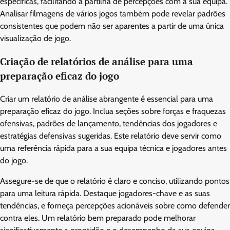
específicas, facilitando a partilha de percepções com a sua equipa.
Analisar filmagens de vários jogos também pode revelar padrões
consistentes que podem não ser aparentes a partir de uma única
visualização de jogo.
Criação de relatórios de análise para uma
preparação eficaz do jogo
Criar um relatório de análise abrangente é essencial para uma
preparação eficaz do jogo. Inclua seções sobre forças e fraquezas
ofensivas, padrões de lançamento, tendências dos jogadores e
estratégias defensivas sugeridas. Este relatório deve servir como
uma referência rápida para a sua equipa técnica e jogadores antes
do jogo.
Assegure-se de que o relatório é claro e conciso, utilizando pontos
para uma leitura rápida. Destaque jogadores-chave e as suas
tendências, e forneça percepções acionáveis sobre como defender
contra eles. Um relatório bem preparado pode melhorar