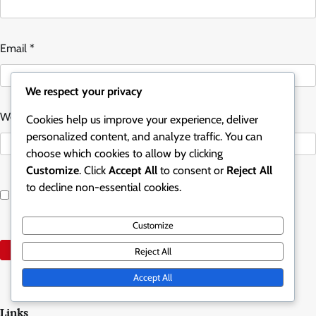
Email
*
We respect your privacy
Website
Cookies help us improve your experience, deliver
personalized content, and analyze traffic. You can
choose which cookies to allow by clicking
Customize
. Click
Accept All
to consent or
Reject All
Save my name, email, and website in this browser for the
to decline non-essential cookies.
next time I comment.
Customize
Reject All
Accept All
Links