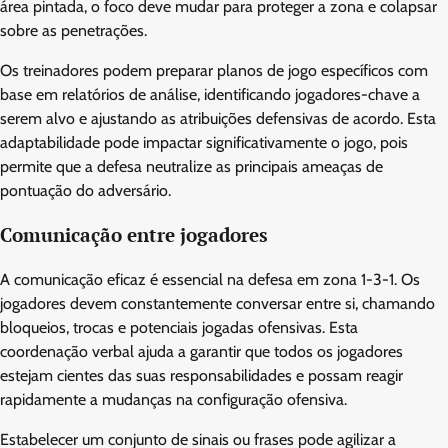
área pintada, o foco deve mudar para proteger a zona e colapsar
sobre as penetrações.
Os treinadores podem preparar planos de jogo específicos com
base em relatórios de análise, identificando jogadores-chave a
serem alvo e ajustando as atribuições defensivas de acordo. Esta
adaptabilidade pode impactar significativamente o jogo, pois
permite que a defesa neutralize as principais ameaças de
pontuação do adversário.
Comunicação entre jogadores
A comunicação eficaz é essencial na defesa em zona 1-3-1. Os
jogadores devem constantemente conversar entre si, chamando
bloqueios, trocas e potenciais jogadas ofensivas. Esta
coordenação verbal ajuda a garantir que todos os jogadores
estejam cientes das suas responsabilidades e possam reagir
rapidamente a mudanças na configuração ofensiva.
Estabelecer um conjunto de sinais ou frases pode agilizar a