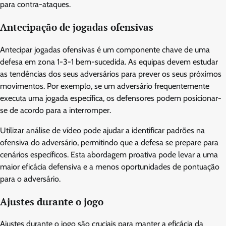
para contra-ataques.
Antecipação de jogadas ofensivas
Antecipar jogadas ofensivas é um componente chave de uma
defesa em zona 1-3-1 bem-sucedida. As equipas devem estudar
as tendências dos seus adversários para prever os seus próximos
movimentos. Por exemplo, se um adversário frequentemente
executa uma jogada específica, os defensores podem posicionar-
se de acordo para a interromper.
Utilizar análise de vídeo pode ajudar a identificar padrões na
ofensiva do adversário, permitindo que a defesa se prepare para
cenários específicos. Esta abordagem proativa pode levar a uma
maior eficácia defensiva e a menos oportunidades de pontuação
para o adversário.
Ajustes durante o jogo
Ajustes durante o jogo são cruciais para manter a eficácia da