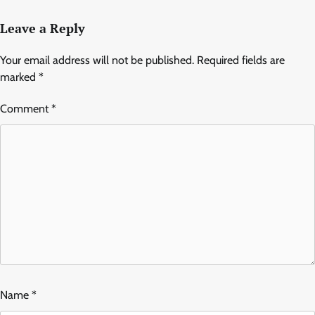
Leave a Reply
Your email address will not be published.
Required fields are
marked
*
Comment
*
Name
*