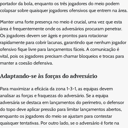
portador da bola, enquanto os três jogadores do meio podem
colapsar sobre quaisquer jogadores ofensivos que entrem na área.
Manter uma forte presença no meio é crucial, uma vez que esta
área é frequentemente onde os adversários procuram penetrar.
Os jogadores devem ser ágeis e prontos para rotacionar
rapidamente para cobrir lacunas, garantindo que nenhum jogador
ofensivo fique livre para lançamentos fáceis. A comunicação é
vital, pois os jogadores precisam chamar bloqueios e trocas para
manter a coesão defensiva.
Adaptando-se às forças do adversário
Para maximizar a eficácia da zona 1-3-1, as equipas devem
analisar as forças e fraquezas do adversário. Se a equipa
adversária se destaca em lançamentos do perímetro, o defensor
do topo deve aplicar pressão para limitar lançamentos abertos,
enquanto os jogadores do meio se ajustam para contestar
quaisquer tentativas. Por outro lado, se o adversário é forte na