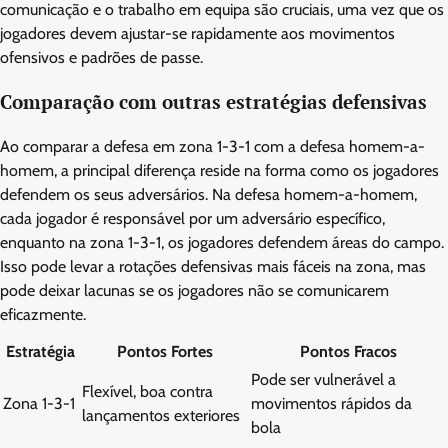
comunicação e o trabalho em equipa são cruciais, uma vez que os
jogadores devem ajustar-se rapidamente aos movimentos
ofensivos e padrões de passe.
Comparação com outras estratégias defensivas
Ao comparar a defesa em zona 1-3-1 com a defesa homem-a-
homem, a principal diferença reside na forma como os jogadores
defendem os seus adversários. Na defesa homem-a-homem,
cada jogador é responsável por um adversário específico,
enquanto na zona 1-3-1, os jogadores defendem áreas do campo.
Isso pode levar a rotações defensivas mais fáceis na zona, mas
pode deixar lacunas se os jogadores não se comunicarem
eficazmente.
Estratégia
Pontos Fortes
Pontos Fracos
Pode ser vulnerável a
Flexível, boa contra
Zona 1-3-1
movimentos rápidos da
lançamentos exteriores
bola