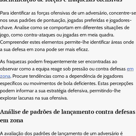
Para identificar as forças ofensivas de um adversário, concentre-se
nos seus padrões de pontuação, jogadas preferidas e jogadores-
chave. Analise como se comportam em diferentes situações de
jogo, como contra-ataques ou jogadas em meia quadra.
Compreender estes elementos permite-lhe identificar áreas onde
a sua defesa em zona pode ser mais eficaz.
As fraquezas podem frequentemente ser encontradas ao
observar como a equipa reage sob pressão ou contra defesas
em
zona
. Procure tendências como a dependência de jogadores
específicos ou movimentos de bola deficientes. Estas percepções
podem informar a sua estratégia defensiva, permitindo-lhe
explorar lacunas na sua ofensiva.
Análise de padrões de lançamento contra defesas
em zona
A avaliação dos padrões de lançamento de um adversário é